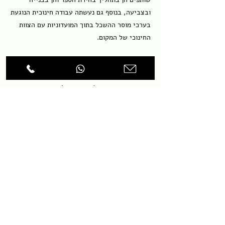
ובצביעה, בנוסף גם נעשתה עבודה חינוכית הנוגעת
בערכי מוסר ההשכל בתוך המועדוניות עם הצוות
החינוכי של המקום.
הספרים שנבחרו הם העץ הנדיב, הכבש השישה
עשר, הנסיך הקטן, דירה להשכיר, הדייג ודג הזהב
וכשיוצאים מגיעים למקומות נפלאים.
בחלק מהמועדוניות גם צוירו ציורי קיר בהשראת
הספרים
הבא
הקודם
tamagi30@gmail.com
צרו קשר
פיסול סביבתי אקולוגי