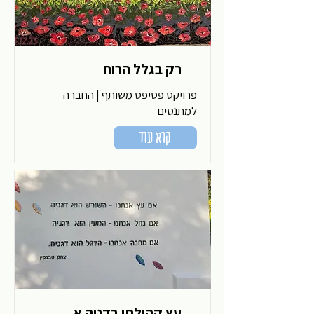
רק בגלל הרוח
פרויקט פסיפס משותף | החברה
למתנסים
קרא עוד
עץ קהילתי בדניה א